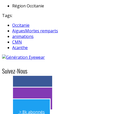
Région
Occitanie
Tags:
Occitanie
AiguesMortes remparts
animations
CMN
Acanthe
Suivez-Nous
> 11k abonnés
> 11k abonnés
> 8k abonnés