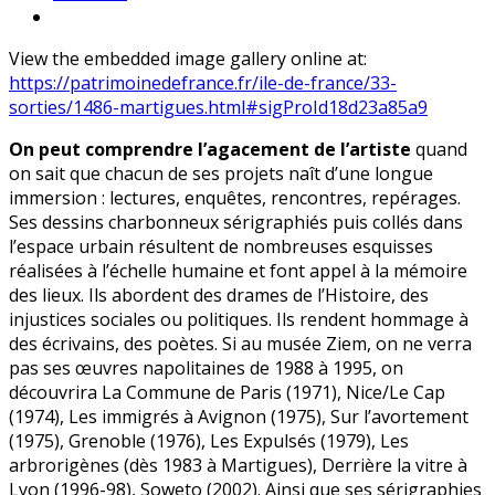
View the embedded image gallery online at:
https://patrimoinedefrance.fr/ile-de-france/33-
sorties/1486-martigues.html#sigProId18d23a85a9
On peut comprendre l’agacement de l’artiste
quand
on sait que chacun de ses projets naît d’une longue
immersion : lectures, enquêtes, rencontres, repérages.
Ses dessins charbonneux sérigraphiés puis collés dans
l’espace urbain résultent de nombreuses esquisses
réalisées à l’échelle humaine et font appel à la mémoire
des lieux. Ils abordent des drames de l’Histoire, des
injustices sociales ou politiques. Ils rendent hommage à
des écrivains, des poètes. Si au musée Ziem, on ne verra
pas ses œuvres napolitaines de 1988 à 1995, on
découvrira La Commune de Paris (1971), Nice/Le Cap
(1974), Les immigrés à Avignon (1975), Sur l’avortement
(1975), Grenoble (1976), Les Expulsés (1979), Les
arbrorigènes (dès 1983 à Martigues), Derrière la vitre à
Lyon (1996-98), Soweto (2002). Ainsi que ses sérigraphies