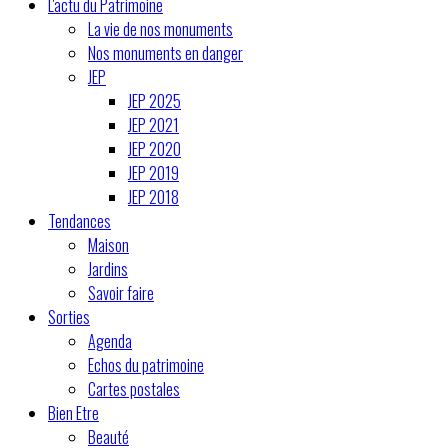
L'actu du Patrimoine
La vie de nos monuments
Nos monuments en danger
JEP
JEP 2025
JEP 2021
JEP 2020
JEP 2019
JEP 2018
Tendances
Maison
Jardins
Savoir faire
Sorties
Agenda
Echos du patrimoine
Cartes postales
Bien Etre
Beauté