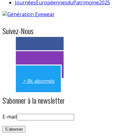
JournéesEuropéennesduPatrimoine2025
Suivez-Nous
> 11k abonnés
> 11k abonnés
> 8k abonnés
S'abonner à la newsletter
E-mail