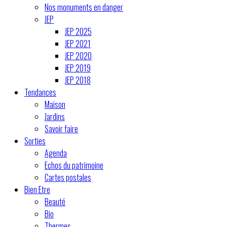
Nos monuments en danger
JEP
JEP 2025
JEP 2021
JEP 2020
JEP 2019
JEP 2018
Tendances
Maison
Jardins
Savoir faire
Sorties
Agenda
Echos du patrimoine
Cartes postales
Bien Etre
Beauté
Bio
Thermes