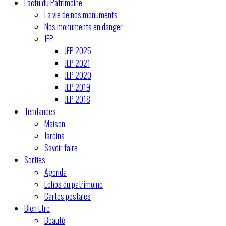
L'actu du Patrimoine
La vie de nos monuments
Nos monuments en danger
JEP
JEP 2025
JEP 2021
JEP 2020
JEP 2019
JEP 2018
Tendances
Maison
Jardins
Savoir faire
Sorties
Agenda
Echos du patrimoine
Cartes postales
Bien Etre
Beauté