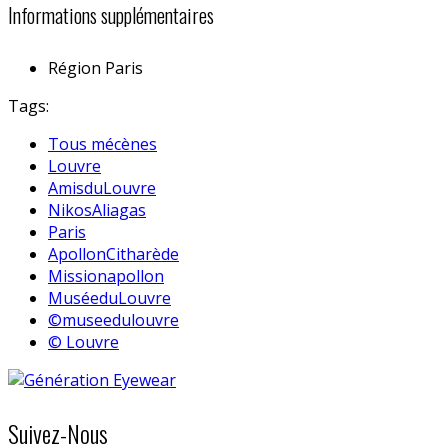
Informations supplémentaires
Région
Paris
Tags:
Tous mécènes
Louvre
AmisduLouvre
NikosAliagas
Paris
ApollonCitharède
Missionapollon
MuséeduLouvre
©museedulouvre
© Louvre
Suivez-Nous