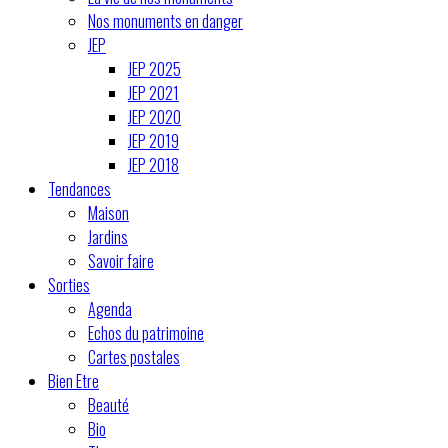
Nos monuments en danger
JEP
JEP 2025
JEP 2021
JEP 2020
JEP 2019
JEP 2018
Tendances
Maison
Jardins
Savoir faire
Sorties
Agenda
Echos du patrimoine
Cartes postales
Bien Etre
Beauté
Bio