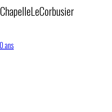
: ChapelleLeCorbusier
70 ans