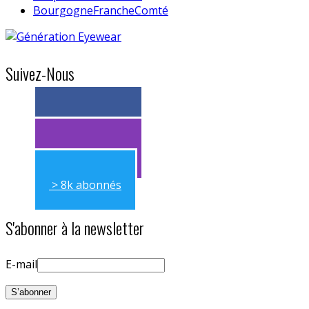
BourgogneFrancheComté
Suivez-Nous
> 11k abonnés
> 11k abonnés
> 8k abonnés
S'abonner à la newsletter
E-mail