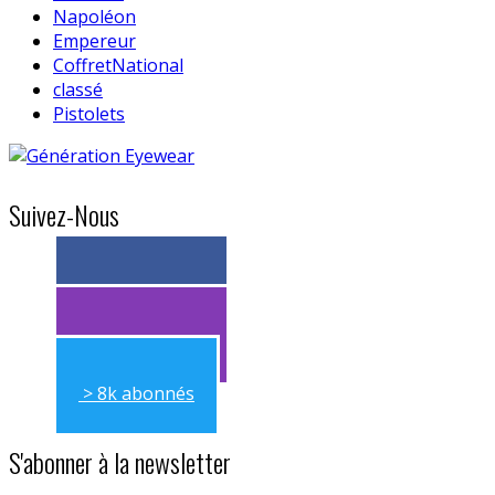
Napoléon
Empereur
CoffretNational
classé
Pistolets
Suivez-Nous
> 11k abonnés
> 11k abonnés
> 8k abonnés
S'abonner à la newsletter