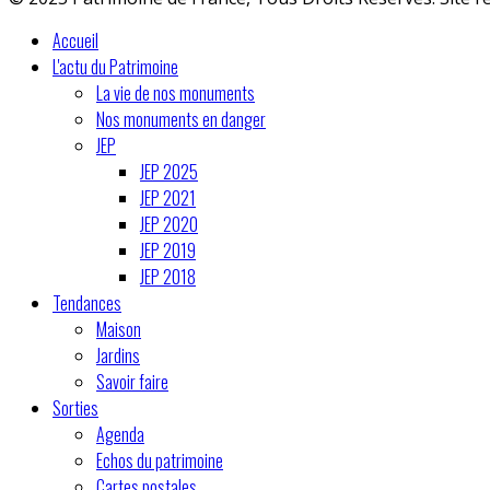
Accueil
L'actu du Patrimoine
La vie de nos monuments
Nos monuments en danger
JEP
JEP 2025
JEP 2021
JEP 2020
JEP 2019
JEP 2018
Tendances
Maison
Jardins
Savoir faire
Sorties
Agenda
Echos du patrimoine
Cartes postales