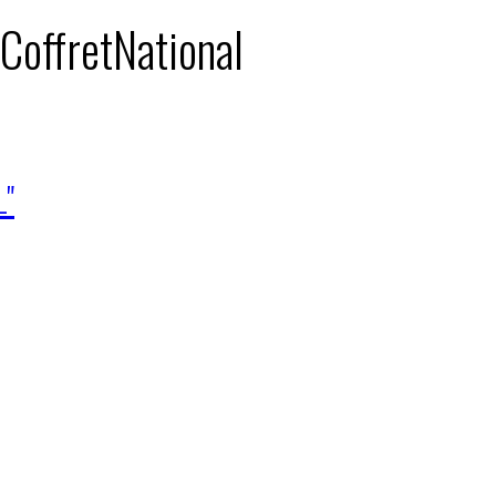
 CoffretNational
L"