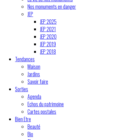
Nos monuments en danger
JEP
JEP 2025
JEP 2021
JEP 2020
JEP 2019
JEP 2018
Tendances
Maison
Jardins
Savoir faire
Sorties
Agenda
Echos du patrimoine
Cartes postales
Bien Etre
Beauté
Bio