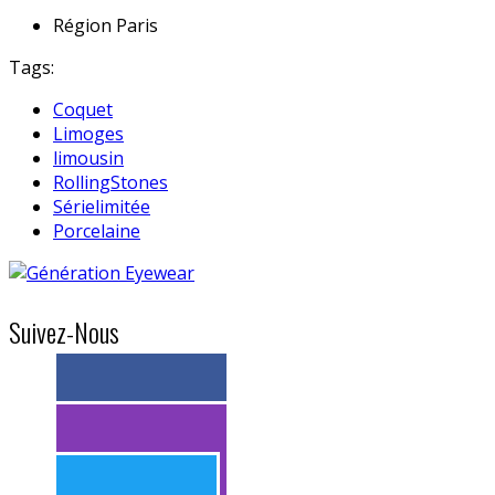
Région
Paris
Tags:
Coquet
Limoges
limousin
RollingStones
Sérielimitée
Porcelaine
Suivez-Nous
> 11k abonnés
> 11k abonnés