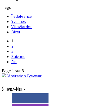
Tags:
ÎledeFrance
Yvelines
VillaViardot
Bizet
1
2
3
Suivant
Fin
Page 1 sur 3
Suivez-Nous
> 11k abonnés