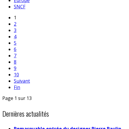
Europe
SNCF
1
2
3
4
5
6
7
8
9
10
Suivant
Fin
Page 1 sur 13
Dernières actualités
Remarquable entrée du designer Pierre Paulin,