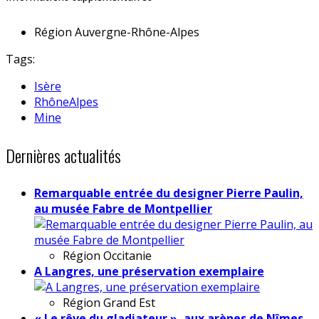
Région
Auvergne-Rhône-Alpes
Tags:
Isère
RhôneAlpes
Mine
Dernières actualités
Remarquable entrée du designer Pierre Paulin,
au musée Fabre de Montpellier
Région
Occitanie
A Langres, une préservation exemplaire
Région
Grand Est
« Le rêve du gladiateur », aux arènes de Nîmes