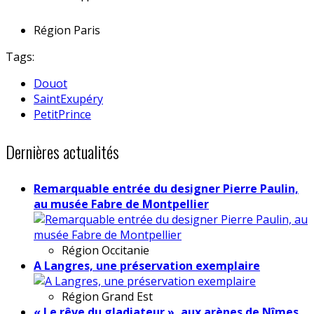
Région
Paris
Tags:
Douot
SaintExupéry
PetitPrince
Dernières actualités
Remarquable entrée du designer Pierre Paulin,
au musée Fabre de Montpellier
Région
Occitanie
A Langres, une préservation exemplaire
Région
Grand Est
« Le rêve du gladiateur », aux arènes de Nîmes