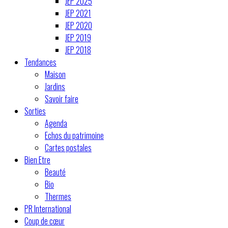
JEP 2025
JEP 2021
JEP 2020
JEP 2019
JEP 2018
Tendances
Maison
Jardins
Savoir faire
Sorties
Agenda
Echos du patrimoine
Cartes postales
Bien Etre
Beauté
Bio
Thermes
PR International
Coup de cœur