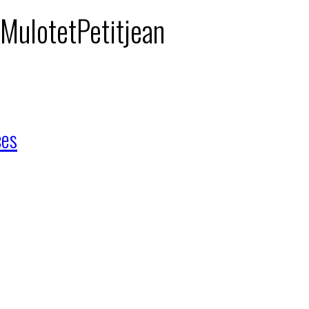
 MulotetPetitjean
ces