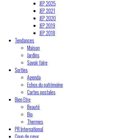
JEP 2025
JEP 2021
JEP 2020
JEP 2019
JEP 2018
Tendances
Maison
Jardins
Savoir faire
Sorties
Agenda
Echos du patrimoine
Cartes postales
Bien Etre
Beauté
Bio
Thermes
PR International
Coup de cœur