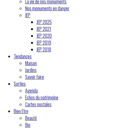
La vie de nos monuments
Nos monuments en danger
JEP
JEP 2025
JEP 2021
JEP 2020
JEP 2019
JEP 2018
Tendances
Maison
Jardins
Savoir faire
Sorties
Agenda
Echos du patrimoine
Cartes postales
Bien Etre
Beauté
Bio