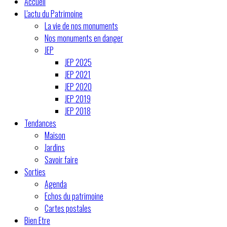
Accueil
L'actu du Patrimoine
La vie de nos monuments
Nos monuments en danger
JEP
JEP 2025
JEP 2021
JEP 2020
JEP 2019
JEP 2018
Tendances
Maison
Jardins
Savoir faire
Sorties
Agenda
Echos du patrimoine
Cartes postales
Bien Etre