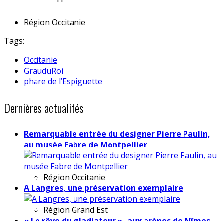
Région
Occitanie
Tags:
Occitanie
GrauduRoi
phare de l’Espiguette
Dernières actualités
Remarquable entrée du designer Pierre Paulin,
au musée Fabre de Montpellier
Région
Occitanie
A Langres, une préservation exemplaire
Région
Grand Est
« Le rêve du gladiateur », aux arènes de Nîmes