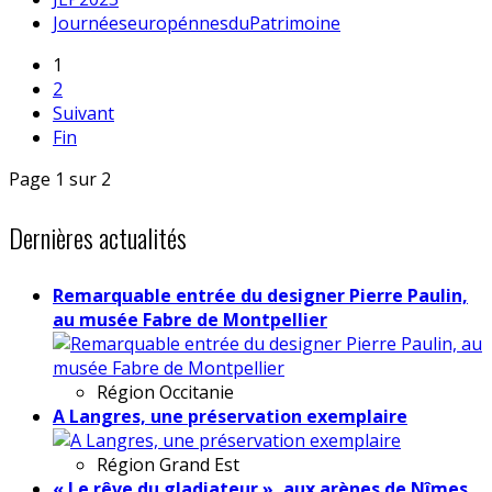
JournéeseuropénnesduPatrimoine
1
2
Suivant
Fin
Page 1 sur 2
Dernières actualités
Remarquable entrée du designer Pierre Paulin,
au musée Fabre de Montpellier
Région
Occitanie
A Langres, une préservation exemplaire
Région
Grand Est
« Le rêve du gladiateur », aux arènes de Nîmes