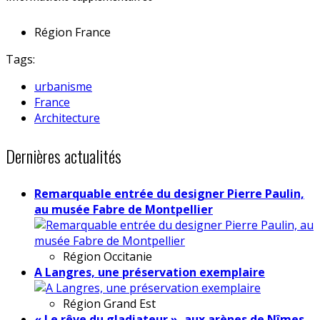
Région
France
Tags:
urbanisme
France
Architecture
Dernières actualités
Remarquable entrée du designer Pierre Paulin,
au musée Fabre de Montpellier
Région
Occitanie
A Langres, une préservation exemplaire
Région
Grand Est
« Le rêve du gladiateur », aux arènes de Nîmes