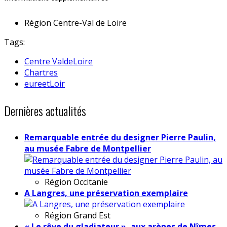
Région
Centre-Val de Loire
Tags:
Centre ValdeLoire
Chartres
eureetLoir
Dernières actualités
Remarquable entrée du designer Pierre Paulin,
au musée Fabre de Montpellier
Région
Occitanie
A Langres, une préservation exemplaire
Région
Grand Est
« Le rêve du gladiateur », aux arènes de Nîmes