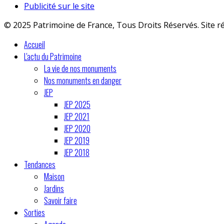
Publicité sur le site
© 2025 Patrimoine de France, Tous Droits Réservés. Site r
Accueil
L'actu du Patrimoine
La vie de nos monuments
Nos monuments en danger
JEP
JEP 2025
JEP 2021
JEP 2020
JEP 2019
JEP 2018
Tendances
Maison
Jardins
Savoir faire
Sorties