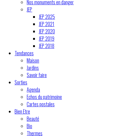
Nos monuments en danger
JEP
JEP 2025
JEP 2021
JEP 2020
JEP 2019
JEP 2018
Tendances
Maison
Jardins
Savoir faire
Sorties
Agenda
Echos du patrimoine
Cartes postales
Bien Etre
Beauté
Bio
Thermes