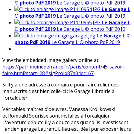
© photo PdF 2019
Le Garage L © photo PdF 2019
Le Garage L
© photo PdF 2019
Le Garage L © photo PdF 2019
Le Garage L
© photo PdF 2019
Le Garage L © photo PdF 2019
Le Garage L ©
photo PdF 2019
Le Garage L © photo PdF 2019
View the embedded image gallery online at:
https://patrimoinedefrance.fr/paris/content/45-savoir-
faire.html?start=28#sigProId87a04ec167
Si il y a une adresse à connaître pour faire relier des
manuscrits c'est bien celle-ci : le Garage Librairie à
Forcalquier
Véritables maîtres d'oeuvres, Vanessa Krolikowski
et Romuald Sourisse sont installés à Forcalquier.
L'aventure débute il y a douze ans quand ils investissent
l'ancien garage Laurent. L lieu est idéal pur exposer leurs