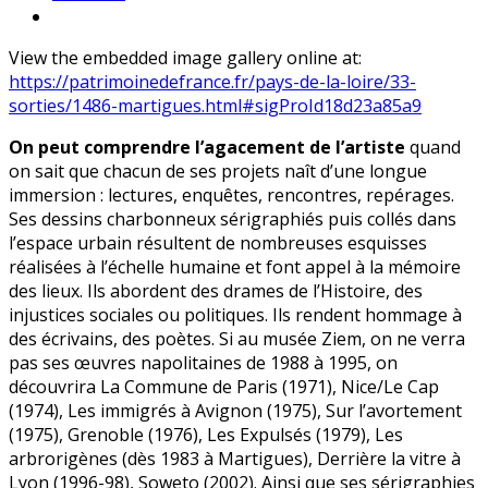
View the embedded image gallery online at:
https://patrimoinedefrance.fr/pays-de-la-loire/33-
sorties/1486-martigues.html#sigProId18d23a85a9
On peut comprendre l’agacement de l’artiste
quand
on sait que chacun de ses projets naît d’une longue
immersion : lectures, enquêtes, rencontres, repérages.
Ses dessins charbonneux sérigraphiés puis collés dans
l’espace urbain résultent de nombreuses esquisses
réalisées à l’échelle humaine et font appel à la mémoire
des lieux. Ils abordent des drames de l’Histoire, des
injustices sociales ou politiques. Ils rendent hommage à
des écrivains, des poètes. Si au musée Ziem, on ne verra
pas ses œuvres napolitaines de 1988 à 1995, on
découvrira La Commune de Paris (1971), Nice/Le Cap
(1974), Les immigrés à Avignon (1975), Sur l’avortement
(1975), Grenoble (1976), Les Expulsés (1979), Les
arbrorigènes (dès 1983 à Martigues), Derrière la vitre à
Lyon (1996-98), Soweto (2002). Ainsi que ses sérigraphies