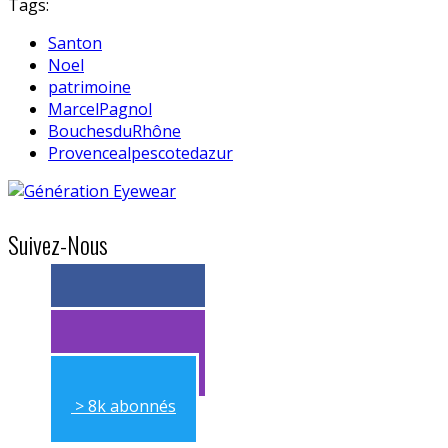
Tags:
Santon
Noel
patrimoine
MarcelPagnol
BouchesduRhône
Provencealpescotedazur
Suivez-Nous
> 11k abonnés
> 11k abonnés
> 8k abonnés