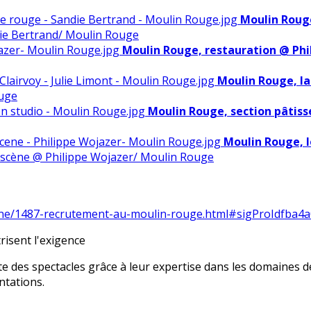
Moulin Rouge
ie Bertrand/ Moulin Rouge
Moulin Rouge, restauration @ Ph
Moulin Rouge, la
ouge
Moulin Rouge, section pâtiss
Moulin Rouge, l
 scène @ Philippe Wojazer/ Moulin Rouge
oine/1487-recrutement-au-moulin-rouge.html#sigProIdfba4
risent l'exigence
e des spectacles grâce à leur expertise dans les domaines de 
ntations.