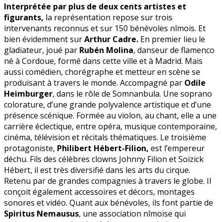
Interprétée par plus de deux cents artistes et
figurants,
la représentation repose sur trois
intervenants reconnus et sur 150 bénévoles nîmois. Et
bien évidemment sur
Arthur Cadre.
En premier lieu le
gladiateur, joué par
Rubén Molina
, danseur de flamenco
né à Cordoue, formé dans cette ville et à Madrid. Mais
aussi comédien, chorégraphe et metteur en scène se
produisant à travers le monde. Accompagné par
Odile
Heimburger
, dans le rôle de Somnanbula. Une soprano
colorature, d’une grande polyvalence artistique et d’une
présence scénique. Formée au violon, au chant, elle a une
carrière éclectique, entre opéra, musique contemporaine,
cinéma, télévision et récitals thématiques. Le troisième
protagoniste,
Philibert Hébert-Filion,
est l’empereur
déchu. Fils des célèbres clowns Johnny Filion et Soizick
Hébert, il est très diversifié dans les arts du cirque.
Retenu par de grandes compagnies à travers le globe. Il
conçoit également accessoires et décors, montages
sonores et vidéo. Quant aux bénévoles, ils font partie de
Spiritus Nemausus
, une association nîmoise qui