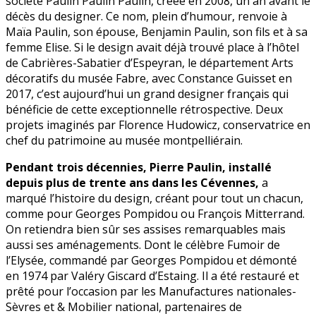
société Paulin Paulin Paulin, créée en 2008, un an avant le
décès du designer. Ce nom, plein d’humour, renvoie à
Maïa Paulin, son épouse, Benjamin Paulin, son fils et à sa
femme Elise. Si le design avait déjà trouvé place à l’hôtel
de Cabrières-Sabatier d’Espeyran, le département Arts
décoratifs du musée Fabre, avec Constance Guisset en
2017, c’est aujourd’hui un grand designer français qui
bénéficie de cette exceptionnelle rétrospective. Deux
projets imaginés par Florence Hudowicz, conservatrice en
chef du patrimoine au musée montpelliérain.
Pendant trois décennies, Pierre Paulin, installé
depuis plus de trente ans dans les Cévennes,
a
marqué l’histoire du design, créant pour tout un chacun,
comme pour Georges Pompidou ou François Mitterrand.
On retiendra bien sûr ses assises remarquables mais
aussi ses aménagements. Dont le célèbre Fumoir de
l’Elysée, commandé par Georges Pompidou et démonté
en 1974 par Valéry Giscard d’Estaing. Il a été restauré et
prêté pour l’occasion par les Manufactures nationales-
Sèvres et & Mobilier national, partenaires de