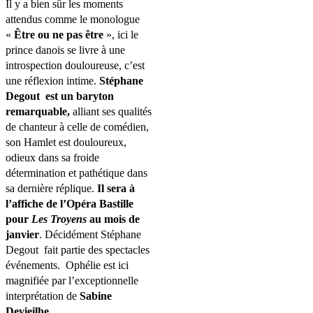
Il y a bien sûr les moments
attendus comme le monologue
«
Être ou ne pas être
», ici le
prince danois se livre à une
introspection douloureuse, c’est
une réflexion intime.
Stéphane
Degout
est un baryton
remarquable,
alliant ses qualités
de chanteur à celle de comédien,
son Hamlet est douloureux,
odieux dans sa froide
détermination et pathétique dans
sa dernière réplique.
Il sera à
l’affiche de l’Opéra Bastille
pour
Les Troyens
au mois de
janvier
. Décidément Stéphane
Degout
fait partie des spectacles
événements.
Ophélie est ici
magnifiée par l’exceptionnelle
interprétation de
Sabine
Devieilhe
.