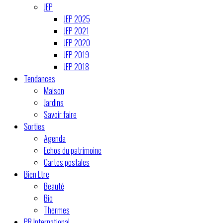
JEP
JEP 2025
JEP 2021
JEP 2020
JEP 2019
JEP 2018
Tendances
Maison
Jardins
Savoir faire
Sorties
Agenda
Echos du patrimoine
Cartes postales
Bien Etre
Beauté
Bio
Thermes
PR International