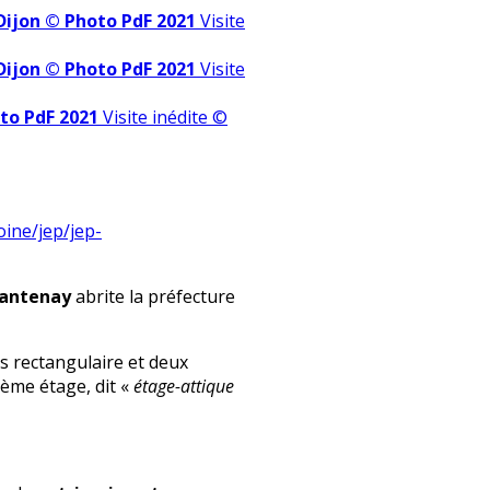
 Dijon © Photo PdF 2021
Visite
 Dijon © Photo PdF 2021
Visite
oto PdF 2021
Visite inédite ©
oine/jep/jep-
Lantenay
abrite la préfecture
is rectangulaire et deux
ième étage, dit «
étage-attique