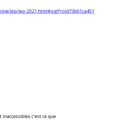
moine/jep/jep-2021.html#sigProId73b01ca451
t inaccessibles c'est ce que