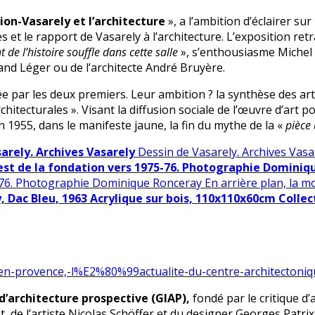
ion-Vasarely et l’architecture
», a l’ambition d’éclairer su
 et le rapport de Vasarely à l’architecture. L’exposition ret
t de l’histoire souffle dans cette salle
», s’enthousiasme Michel 
nand Léger ou de l’architecte André Bruyère.
 par les deux premiers. Leur ambition ? la synthèse des art
hitecturales ». Visant la diffusion sociale de l’œuvre d’art po
n 1955, dans le manifeste jaune, la fin du mythe de la «
pièce
arely. Archives Vasarely
Dessin de Vasarely. Archives Vasa
st de la fondation vers 1975-76. Photographie Dominiqu
76. Photographie Dominique Ronceray En arrière plan, la mo
, Dac Bleu, 1963 Acrylique sur bois, 110x110x60cm Collec
x-en-provence,-l%E2%80%99actualite-du-centre-architectoni
d’architecture prospective (GIAP),
fondé par le critique d’
 l’artiste Nicolas Schöffer et du designer Georges Patrix, le