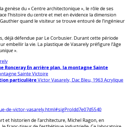
r la genèse du « Centre architectonique », le rôle de ses
race l’histoire du centre et met en évidence la dimension
Gauthier quand le visiteur se trouve entouré de l’ingénieur
s, déjà défendue par Le Corbusier. Durant cette période
ur embellir la vie. La plastique de Vasarely préfigure l’âge
 unique
».
rely
e Ronceray En arrière plan, la montagne Sainte
ntagne Sainte Victoire
tion particulière
Victor Vasarely, Dac Bleu, 1963 Acrylique
que-de-victor-vasarely.html#sigProIdd7e07d5540
art et historien de l’architecture, Michel Ragon, en
 franc-tireur de l’esthétique industrielle. Ce laboratoire