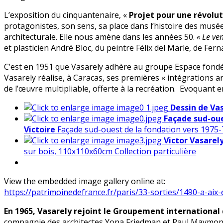
L’exposition du cinquantenaire, «
Projet pour une révolut
protagonistes, son sens, sa place dans l’histoire des musées
architecturale. Elle nous amène dans les années 50.
« Le ven
et plasticien André Bloc, du peintre Félix del Marle, de Fer
C’est en 1951 que Vasarely adhère au groupe Espace fondée
Vasarely réalise, à Caracas, ses premières « intégrations arc
de l’œuvre multipliable, offerte à la recréation. Evoquant e
Dessin de Vas
Façade sud-oue
Victoire
Façade sud-ouest de la fondation vers 1975-
Victor Vasarely
sur bois, 110x110x60cm Collection particulière
View the embedded image gallery online at:
https://patrimoinedefrance.fr/paris/33-sorties/1490-a-ai
En 1965, Vasarely rejoint le Groupement international 
compagnie des architectes Yona Friedman et Paul Maymont, de