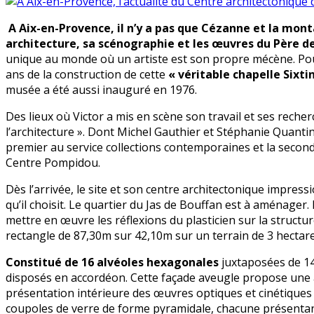
A Aix-en-Provence, il n’y a pas que Cézanne et la mon
architecture, sa scénographie et les œuvres du Père de
unique au monde où un artiste est son propre mécène. Pour 
ans de la construction de cette
« véritable chapelle Sixti
musée a été aussi inauguré en 1976.
Des lieux où Victor a mis en scène son travail et ses recher
l’architecture ». Dont Michel Gauthier et Stéphanie Quan
premier au service collections contemporaines et la seconde 
Centre Pompidou.
Dès l’arrivée, le site et son centre architectonique impress
qu’il choisit. Le quartier du Jas de Bouffan est à aménager. 
mettre en œuvre les réflexions du plasticien sur la structur
rectangle de 87,30m sur 42,10m sur un terrain de 3 hectare
Constitué de 16 alvéoles hexagonales
juxtaposées de 14
disposés en accordéon. Cette façade aveugle propose une a
présentation intérieure des œuvres optiques et cinétiques 
coupoles de verre de forme pyramidale, chacune présentant 