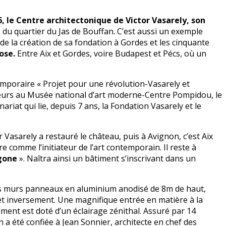
, le Centre architectonique de Victor Vasarely, son
 du quartier du Jas de Bouffan. C’est aussi un exemple
e la création de sa fondation à Gordes et les cinquante
pose.
Entre Aix et Gordes, voire Budapest et Pécs, où un
 temporaire « Projet pour une révolution-Vasarely et
teurs au Musée national d’art moderne-Centre Pompidou, le
riat qui lie, depuis 7 ans, la Fondation Vasarely et le
r Vasarely a restauré le château, puis à Avignon, c’est Aix
re comme l’initiateur de l’art contemporain. Il reste à
gone
». Naîtra ainsi un bâtiment s’inscrivant dans un
des murs panneaux en aluminium anodisé de 8m de haut,
et inversement. Une magnifique entrée en matière à la
ment est doté d’un éclairage zénithal. Assuré par 14
a été confiée à Jean Sonnier, architecte en chef des