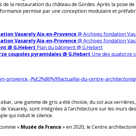
de la restauration du château de Gordes. Après la pose de l
performance permise par une conception modulaire et préfabr
ation Vasarely Aix-en-Provence
@ Archives fondation Vas
ation Vasarely Aix-en-Provence
@ Archives fondation Vas
ent @ G.Hebert
Plan du bâtiment @ G.Hebert
rze coupoles pyramidales @ G.Hebert
Une des quatorze c
x-en-provence,-l%E2%80%99actualite-du-centre-architectoni
ebar, une gamme de gris a été choisie, du sol aux verrières
e Vasarely, sont intégrées à l’architecture sur les murs des
e qui induit le silence.
u comme «
Musée de France
» en 2020, le Centre architectoni