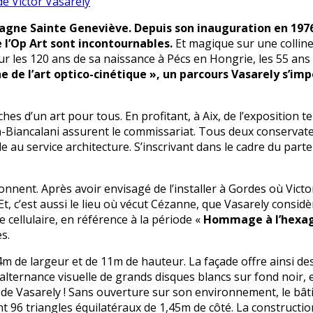
tagne Sainte Geneviève. Depuis son inauguration en 1976
 l’Op Art sont incontournables.
Et magique sur une colline
les 120 ans de sa naissance à Pécs en Hongrie, les 55 ans d
ne de l’art optico-cinétique », un parcours Vasarely s’im
ches d’un art pour tous. En profitant, à Aix, de l’exposition
tin-Biancalani assurent le commissariat. Tous deux conserva
au service architecture. S’inscrivant dans le cadre du partena
ionnent. Après avoir envisagé de l’installer à Gordes où Victo
Et, c’est aussi le lieu où vécut Cézanne, que Vasarely considè
e cellulaire, en référence à la période «
Hommage à l’hexa
s.
m de largeur et de 11m de hauteur. La façade offre ainsi 
lternance visuelle de grands disques blancs sur fond noir, 
de Vasarely ! Sans ouverture sur son environnement, le bâti
96 triangles équilatéraux de 1,45m de côté. La construction 