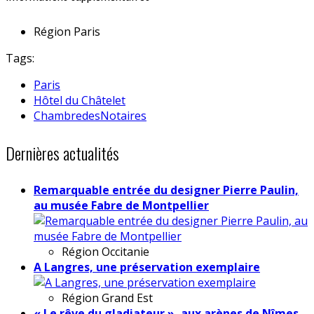
Région
Paris
Tags:
Paris
Hôtel du Châtelet
ChambredesNotaires
Dernières actualités
Remarquable entrée du designer Pierre Paulin,
au musée Fabre de Montpellier
Région
Occitanie
A Langres, une préservation exemplaire
Région
Grand Est
« Le rêve du gladiateur », aux arènes de Nîmes