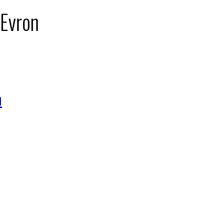
 Evron
n