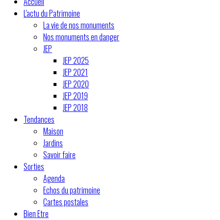
Accueil
L'actu du Patrimoine
La vie de nos monuments
Nos monuments en danger
JEP
JEP 2025
JEP 2021
JEP 2020
JEP 2019
JEP 2018
Tendances
Maison
Jardins
Savoir faire
Sorties
Agenda
Echos du patrimoine
Cartes postales
Bien Etre