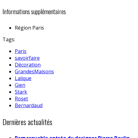
Informations supplémentaires
Région
Paris
Tags:
Paris
savoirfaire
Décoration
GrandesMaisons
Lalique
Gien
Stark
Roset
Bernardaud
Dernières actualités
Remarquable entrée du designer Pierre Paulin,