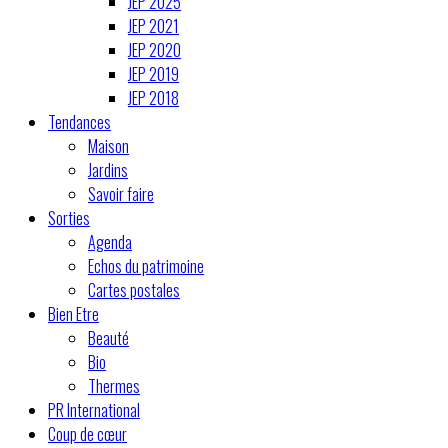
JEP 2025
JEP 2021
JEP 2020
JEP 2019
JEP 2018
Tendances
Maison
Jardins
Savoir faire
Sorties
Agenda
Echos du patrimoine
Cartes postales
Bien Etre
Beauté
Bio
Thermes
PR International
Coup de cœur