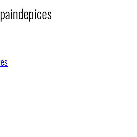
 paindepices
ces