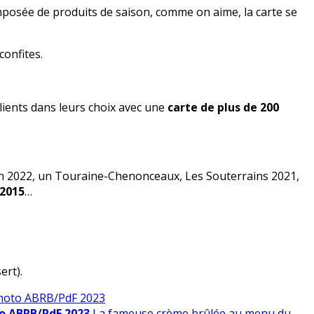
mposée de produits de saison, comme on aime, la carte se
confites.
lients dans leurs choix avec une
carte de plus de 200
oin 2022, un Touraine-Chenonceaux, Les Souterrains 2021,
 2015
…
ert).
photo ABRB/PdF 2023
o ABRB/PdF 2023
La fameuse crème brûlée au menu du