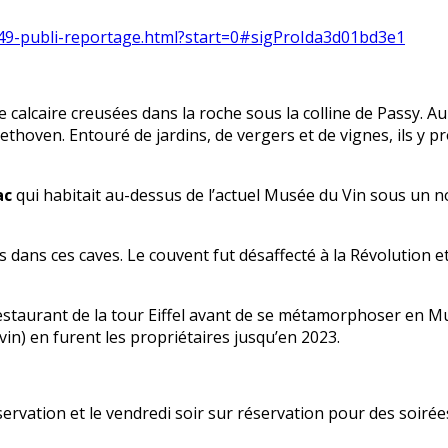
t/49-publi-reportage.html?start=0#sigProIda3d01bd3e1
calcaire creusées dans la roche sous la colline de Passy. Au 
thoven. Entouré de jardins, de vergers et de vignes, ils y pr
ac
qui habitait au-dessus de l’actuel Musée du Vin sous un n
ns ces caves. Le couvent fut désaffecté à la Révolution et l
 restaurant de la tour Eiffel avant de se métamorphoser en 
n) en furent les propriétaires jusqu’en 2023.
ervation et le vendredi soir sur réservation pour des soirées