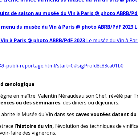
uits de saison au musée du Vin à Paris @ photo ABRB/Pd
u menu du musée du Vin à Paris @ photo ABRB/PdF 2023
L
Vin à Paris @ photo ABRB/PdF 2023
Le musée du Vin à Pa
t/49-publi-reportage.html?start=0#sigProId8c83ca01b0
end œnologique
ègne en maître, Valentin Néraudeau son Chef, révélé par Top 
rences ou des séminaires
, des diners ou déjeuners.
. abrite le Musée du Vin dans ses
caves voutées datant du
retrace
l’histoire du vin,
l’évolution des techniques de vinifica
avoir-faire des vignerons.