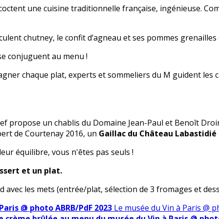
octent une cuisine traditionnelle française, ingénieuse. Co
culent chutney, le confit d’agneau et ses pommes grenailles 
s se conjuguent au menu !
agner chaque plat, experts et sommeliers du M guident les c
 chef propose un chablis du Domaine Jean-Paul et Benoît Dr
bert de Courtenay 2016, un
Gaillac du Château Labastidié
ur équilibre, vous n'êtes pas seuls !
sert et un plat.
avec les mets (entrée/plat, sélection de 3 fromages et dess
 Paris @ photo ABRB/PdF 2023
Le musée du Vin à Paris @ 
 crème brûlée au menu du musée du Vin à Paris @ phot