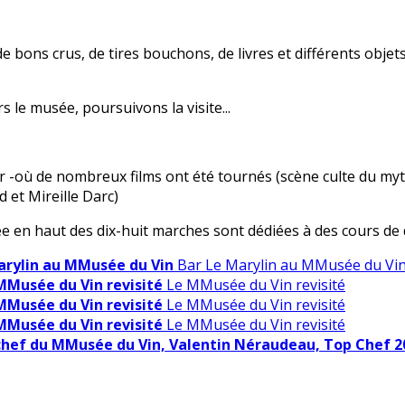
de bons crus, de tires bouchons, de livres et différents obje
 le musée, poursuivons la visite...
r -où de nombreux films ont été tournés (scène culte du my
d et Mireille Darc)
uée en haut des dix-huit marches sont dédiées à des cours de
arylin au MMusée du Vin
Bar Le Marylin au MMusée du Vi
MMusée du Vin revisité
Le MMusée du Vin revisité
MMusée du Vin revisité
Le MMusée du Vin revisité
MMusée du Vin revisité
Le MMusée du Vin revisité
chef du MMusée du Vin, Valentin Néraudeau, Top Chef 20