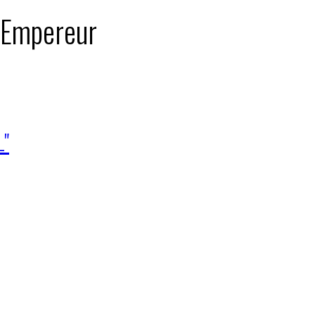
: Empereur
L"