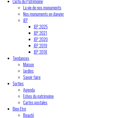
L'actu du Patrimoine
La vie de nos monuments
Nos monuments en danger
JEP
JEP 2025
JEP 2021
JEP 2020
JEP 2019
JEP 2018
Tendances
Maison
Jardins
Savoir faire
Sorties
Agenda
Echos du patrimoine
Cartes postales
Bien Etre
Beauté